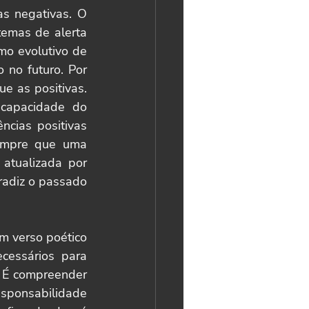
s negativas. O 
temas de alerta 
o evolutivo de 
no futuro. Por 
e as positivas. 
capacidade do 
cias positivas 
empre que uma 
tualizada por 
radiz o passado 
m verso poético 
essários para 
 É compreender 
sponsabilidade 