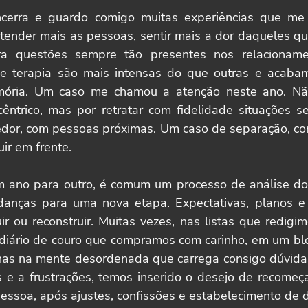
erra e guardo comigo muitas experiências que me f
tender mais as pessoas, sentir mais a dor daqueles qu
ra questões sempre tão presentes nos relacioname
e terapia são mais intensas do que outras e acaba
mória. Um caso me chamou a atenção neste ano. Não
ntrico, mas por retratar com fidelidade situações s
edor, com pessoas próximas. Um caso de separação, conf
ir em frente.
ano para outro, é comum um processo de análise do 
anças para uma nova etapa. Expectativas, planos e 
uir ou reconstruir. Muitas vezes, nas listas que redigi
iário de couro que compramos com carinho, em um blo
as na mente desordenada que carrega consigo dúvidas
s e a frustrações, temos inserido o desejo de recomeça
ssoa, após ajustes, confissões e estabelecimento de di