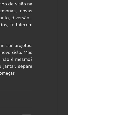
po de visão na 
órias, novas 
o, diversão... 
os, fortalecem 
ciar projetos. 
novo ciclo. Mas 
, não é mesmo? 
jantar, separe 
começar.