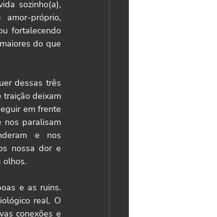
da sozinho(a), 
amor-próprio, 
u fortalecendo 
maiores do que 
uer dessas três 
 traição deixam 
guir em frente 
 nos paralisam 
nderam e nos 
os nossa dor e 
 olhos.
as e as ruins. 
lógico real. O 
vas conexões e 