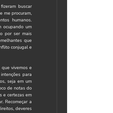
izeram buscar 
e me procuram, 
ntos humanos. 
m ocupando um 
 por ser mais 
emelhantes que 
lito conjugal e 
que vivemos e 
intenções para 
mos, seja em um 
co de notas do 
 e certezas em 
r. Recomeçar a 
reitos, deveres 