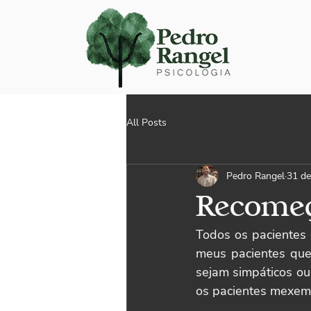
All Posts
Pedro Rangel
31 de
Recome
Todos os pacientes 
meus pacientes que
sejam simpáticos ou
os pacientes mexem 