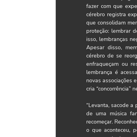
fazer com que exper
cérebro registra ex
que consolidam memó
proteção: lembrar d
isso, lembranças ne
Apesar disso, mem
cérebro de se reorg
enfraqueçam ou re
lembrança é acessa
novas associações e
cria “concorrência” n
“Levanta, sacode a p
de uma música fam
recomeçar. Reconhec
o que aconteceu, p