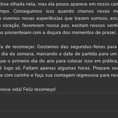
oa olhada nela, mas ela pouco aparece em nosso cam
mpo. Conseguimos isso quando criamos novas mem
vivemos novas experiências que trazem sorrisos, encant
coração, favorecem nossa paz, excitam nossos sentid
nos presenteiam com a doçura dos momentos de prazer.
ra de recomeçar. Gostamos das segundas-feiras para ini
iro dia da semana, marcando a data de partida para um 
ue o primeiro dia do ano para colocar isso em prática
 é logo ali. Faltam apenas algumas horas. Prepare seu 
te com carinho e faça sua contagem regressiva para re
 nova vida! Feliz recomeço!