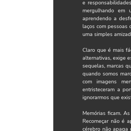
e responsabilidades
mergulhando em um
aprendendo a desfru
laços com pessoas c
uma simples amizad
Claro que é mais fá
alternativas, exige 
sequelas, marcas qu
quando somos marca
com imagens ment
entristeceram a pon
ignorarmos que exis
Memórias ficam. As 
Recomeçar não é ap
cérebro não apaga m