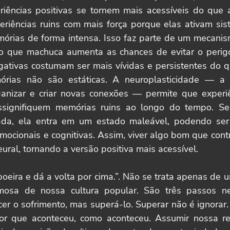
iências positivas se tornem mais acessíveis do que a
periências ruins com mais força porque elas ativam sis
rias de forma intensa. Isso faz parte de um mecanism
o que machuca aumenta as chances de evitar o perigo 
gativas costumam ser mais vívidas e persistentes do qu
órias não são estáticas. A neuroplasticidade — a 
anizar e criar novas conexões — permite que experiên
ssignifiquem memórias ruins ao longo do tempo. S
da, ela entra em um estado maleável, podendo ser a
mocionais e cognitivas. Assim, viver algo bom que cont
eural, tornando a versão positiva mais acessível.
oeira e dá a volta por cima.”. Não se trata apenas de u
osa de nossa cultura popular. São três passos nec
er o sofrimento, mas superá-lo. Superar não é ignorar.
or que aconteceu, como aconteceu. Assumir nossa re