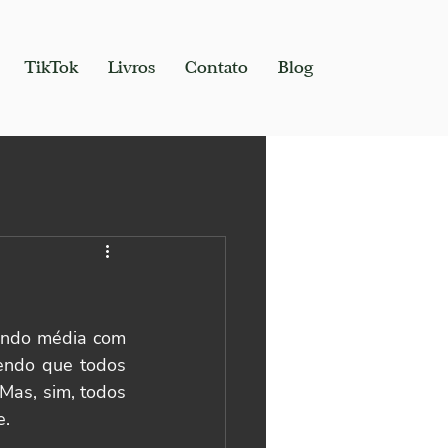
TikTok
Livros
Contato
Blog
endo média com 
ndo que todos 
as, sim, todos 
e.